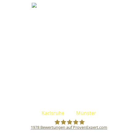
Adventurebox Karlsruhe
Kaiserallee 21
76133 Karlsruhe
+49 (0) 721 / 60 99 76 60
office@adventurebox-karlsruhe.de
Facebook
Instagram
Die ADVENTUREBOX findest du an unseren Standorten
Karlsruhe
und
Münster
.
1978
Bewertungen auf ProvenExpert.com