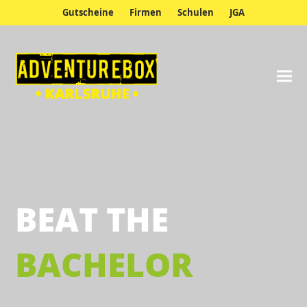
Gutscheine
Firmen
Schulen
JGA
BEAT THE
BACHELOR