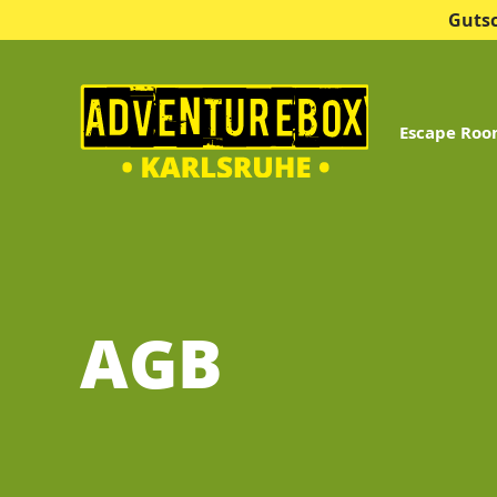
Guts
Escape Ro
AGB