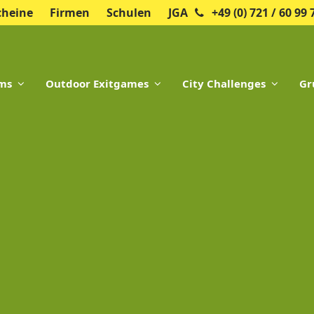
cheine
Firmen
Schulen
JGA
+49 (0) 721 / 60 99 
oms
Outdoor Exitgames
City Challenges
Gr