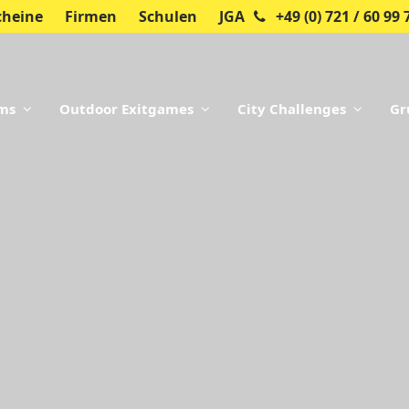
cheine
Firmen
Schulen
JGA
+49 (0) 721 / 60 99 
oms
Outdoor Exitgames
City Challenges
Gr