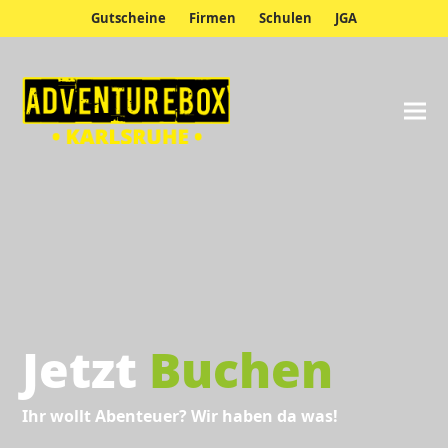
Gutscheine
Firmen
Schulen
JGA
Jetzt
Buchen
Ihr wollt Abenteuer? Wir haben da was!