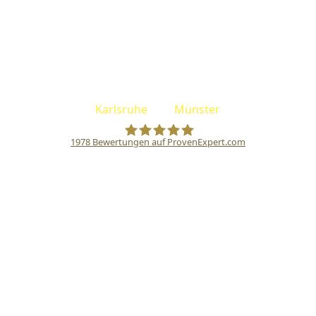
Facebook
Instagram
Die ADVENTUREBOX findest du an unseren Standorten
Karlsruhe
und
Münster
.
1978
Bewertungen auf ProvenExpert.com
Adventurebox GmbH