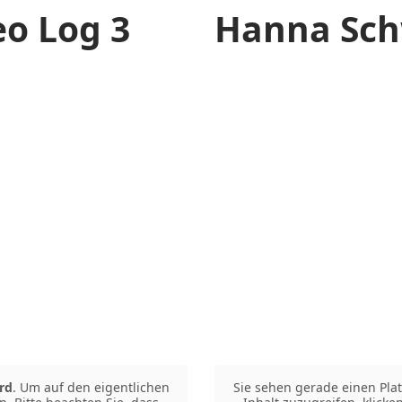
o Log 3
Hanna Sch
rd
. Um auf den eigentlichen
Sie sehen gerade einen Plat