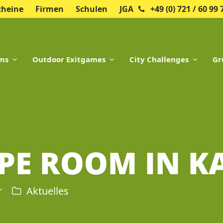
cheine
Firmen
Schulen
JGA
+49 (0) 721 / 60 99 
oms
Outdoor Exitgames
City Challenges
Gr
PE ROOM IN K
r
Aktuelles