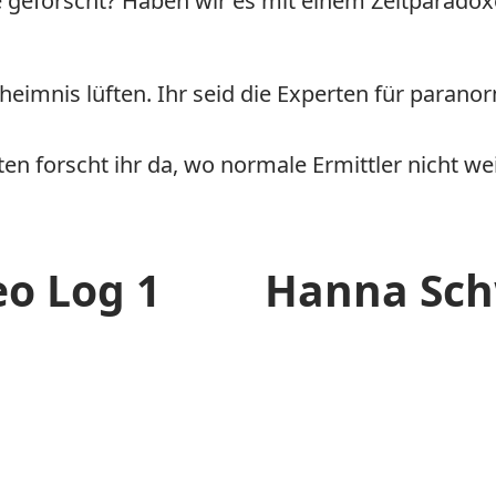
e geforscht? Haben wir es mit einem Zeitparadoxo
eimnis lüften. Ihr seid die Experten für paranor
äten forscht ihr da, wo normale Ermittler nicht 
o Log 1
Hanna Sch