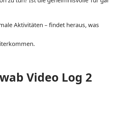
n zu tun? Ist die geheimnisvolle Tür gar
male Aktivitäten – findet heraus, was
weiterkommen.
wab Video Log 2