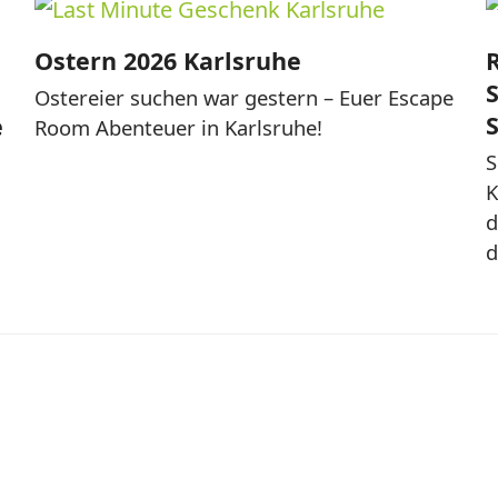
Ostern 2026 Karlsruhe
Ostereier suchen war gestern – Euer Escape
e
Room Abenteuer in Karlsruhe!
S
K
d
d