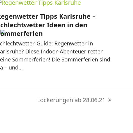
Regenwetter Tipps Karlsruhe –
Schlechtwetter Ideen in den
Sommerferien
chlechtwetter-Guide: Regenwetter in
arlsruhe? Diese Indoor-Abenteuer retten
Impressum
|
AGB
|
Datenschutz
eine Sommerferien! Die Sommerferien sind
a – und…
Lockerungen ab 28.06.21
Nächster
Beitrag: