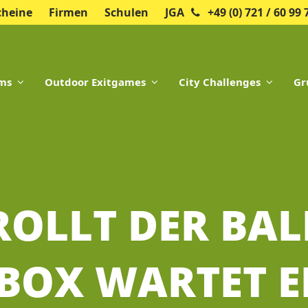
cheine
Firmen
Schulen
JGA
+49 (0) 721 / 60 99 
oms
Outdoor Exitgames
City Challenges
Gr
OLLT DER BALL
OX WARTET EI