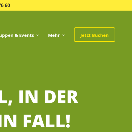
76 60
uppen & Events
Mehr
Jetzt Buchen
, IN DER
N FALL!