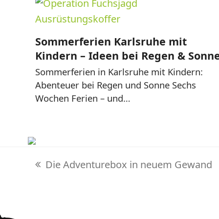
Sommerferien Karlsruhe mit
Kindern – Ideen bei Regen & Sonn
Sommerferien in Karlsruhe mit Kindern:
Abenteuer bei Regen und Sonne Sechs
Wochen Ferien – und…
Die Adventurebox in neuem Gewand
Adventurebox Karlsruhe
vorheriger
Kaiserallee 21
Beitrag:
76133 Karlsruhe