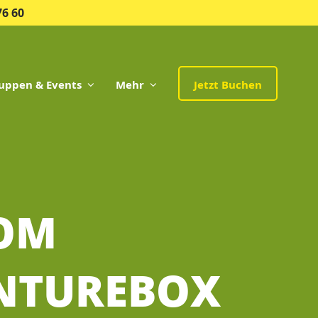
76 60
uppen & Events
Mehr
Jetzt Buchen
OOM
ENTUREBOX