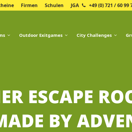
cheine
Firmen
Schulen
JGA
+49 (0) 721 / 60 99 
oms
Outdoor Exitgames
City Challenges
Gr
MER ESCAPE R
 MADE BY ADV