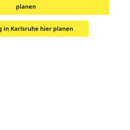
planen
g in Karlsruhe hier planen