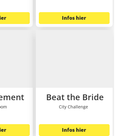
ier
Infos hier
lement
Beat the Bride
oom
City Challenge
ier
Infos hier