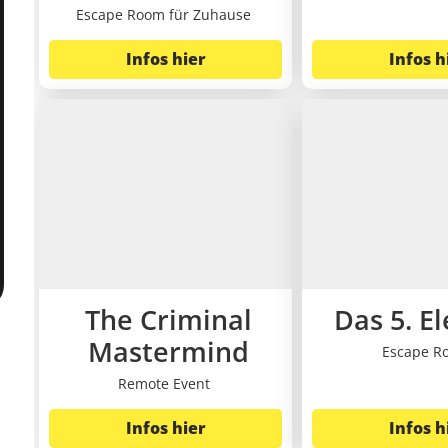
Escape Room für Zuhause
Infos hier
Infos h
The Criminal
Das 5. E
Mastermind
Escape R
Remote Event
Infos hier
Infos h