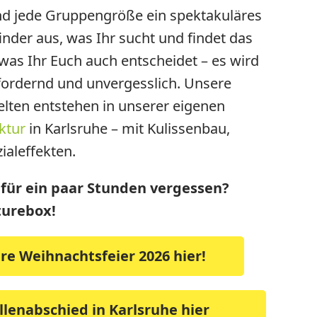
und jede Gruppengröße ein spektakuläres
inder aus, was Ihr sucht und findet das
was Ihr Euch auch entscheidet – es wird
ordernd und unvergesslich. Unsere
lten entstehen in unserer eigenen
ktur
in Karlsruhe – mit Kulissenbau,
ialeffekten.
t für ein paar Stunden vergessen?
turebox!
re Weihnachtsfeier 2026 hier!
lenabschied in Karlsruhe hier