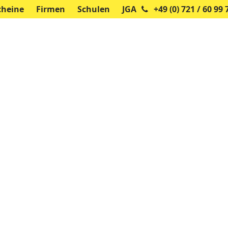
cheine
Firmen
Schulen
JGA
+49 (0) 721 / 60 99 
oms
Outdoor Exitgames
City Challenges
Gr